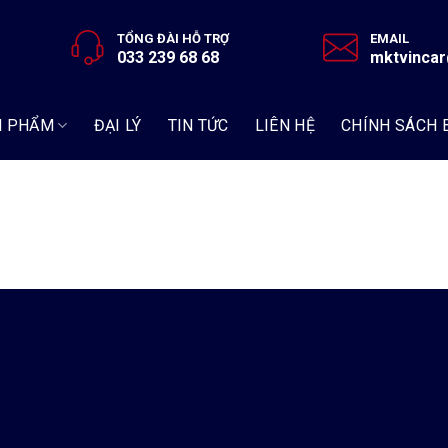
TỔNG ĐÀI HỖ TRỢ
EMAIL
033 239 68 68
mktvinca
N PHẨM
ĐẠI LÝ
TIN TỨC
LIÊN HỆ
CHÍNH SÁCH 