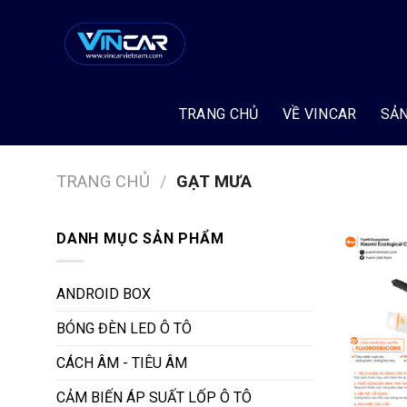
Bỏ
qua
nội
dung
TRANG CHỦ
VỀ VINCAR
SẢ
TRANG CHỦ
/
GẠT MƯA
DANH MỤC SẢN PHẨM
ANDROID BOX
BÓNG ĐÈN LED Ô TÔ
CÁCH ÂM - TIÊU ÂM
CẢM BIẾN ÁP SUẤT LỐP Ô TÔ