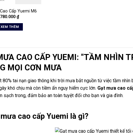
 Cao Cấp Yuemi M6
780.000
₫
XEM THÊM
MƯA CAO CẤP YUEMI: "TẦM NHÌN TR
G MỌI CƠN MƯA
t 80% tai nạn giao thông khi trời mưa bắt nguồn từ việc tầm nhìn
gây khó chịu mà còn tiềm ẩn nguy hiểm cực lớn.
Gạt mưa cao cấ
uôn sạch trong, đảm bảo an toàn tuyệt đối cho bạn và gia đình.
 mưa cao cấp Yuemi là gì?