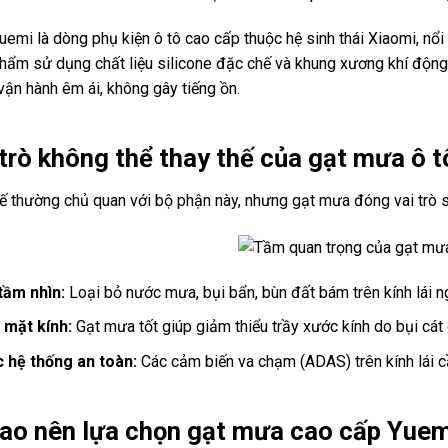
emi là dòng phụ kiện ô tô cao cấp thuộc hệ sinh thái Xiaomi, nổi ti
hẩm sử dụng chất liệu silicone đặc chế và khung xương khí động 
vận hành êm ái, không gây tiếng ồn.
 trò không thể thay thế của gạt mưa ô t
xế thường chủ quan với bộ phận này, nhưng gạt mưa đóng vai trò 
ầm nhìn:
Loại bỏ nước mưa, bụi bẩn, bùn đất bám trên kính lái ng
 mặt kính:
Gạt mưa tốt giúp giảm thiểu trầy xước kính do bụi cát 
c hệ thống an toàn:
Các cảm biến va chạm (ADAS) trên kính lái c
sao nên lựa chọn gạt mưa cao cấp Yuem