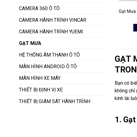
CAMERA 360 Ô TÔ
Gạt Mưa
CAMERA HÀNH TRÌNH VINCAR
CAMERA HÀNH TRÌNH YUEMI
GẠT MƯA
HỆ THỐNG ÂM THANH Ô TÔ
GẠT 
MÀN HÌNH ANDROID Ô TÔ
TRON
MÀN HÌNH XE MÁY
Bạn có biế
THIẾT BỊ ĐỊNH VỊ XE
không chỉ 
kính lái l
THIẾT BỊ GIÁM SÁT HÀNH TRÌNH
1. Gạt