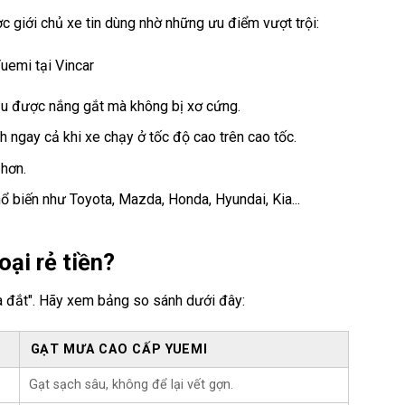
ợc giới chủ xe tin dùng nhờ những ưu điểm vượt trội:
ịu được nắng gắt mà không bị xơ cứng.
 ngay cả khi xe chạy ở tốc độ cao trên cao tốc.
 hơn.
ổ biến như Toyota, Mazda, Honda, Hyundai, Kia...
oại rẻ tiền?
óa đắt". Hãy xem bảng so sánh dưới đây:
GẠT MƯA CAO CẤP YUEMI
Gạt sạch sâu, không để lại vết gợn.