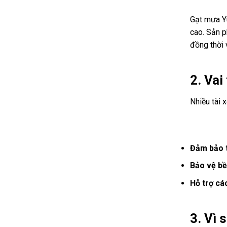
Gạt mưa Yu
cao. Sản p
đồng thời 
2. Vai
Nhiều tài 
Đảm bảo t
Bảo vệ bề
Hỗ trợ cá
3. Vì 