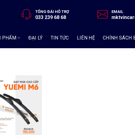
TỔNG ĐÀI HỖ TRỢ
EMAIL
033 239 68 68
mktvinca
N PHẨM
ĐẠI LÝ
TIN TỨC
LIÊN HỆ
CHÍNH SÁCH 