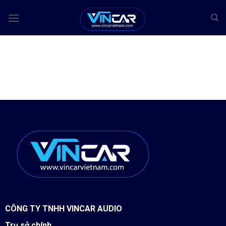
Bỏ
qua
nội
dung
CÔNG TY TNHH VINCAR AUDIO
Trụ sở chính