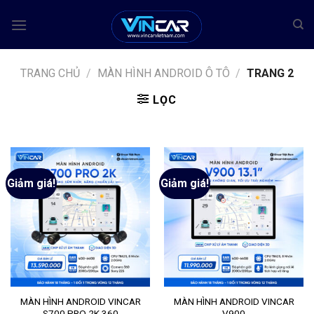
Bỏ
qua
nội
dung
TRANG CHỦ
/
MÀN HÌNH ANDROID Ô TÔ
/
TRANG 2
LỌC
Giảm giá!
Giảm giá!
MÀN HÌNH ANDROID VINCAR
MÀN HÌNH ANDROID VINCAR
S700 PRO 2K 360
V900