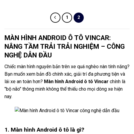
15.900.000 ₫.
là:
14.990.000 ₫.
1
2
MÀN HÌNH ANDROID Ô TÔ VINCAR:
NÂNG TẦM TRẢI TRẢI NGHIỆM – CÔNG
NGHỆ DẪN ĐẦU
Chiếc màn hình nguyên bản trên xe quá nghèo nàn tính năng?
Bạn muốn xem bản đồ chính xác, giải trí đa phương tiện và
lái xe an toàn hơn?
Màn hình Android ô tô Vincar
chính là
"bộ não" thông minh không thể thiếu cho mọi dòng xe hiện
nay.
1. Màn hình Android ô tô là gì?