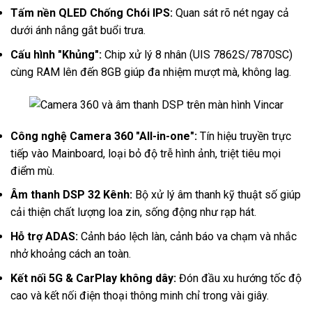
Tấm nền QLED Chống Chói IPS:
Quan sát rõ nét ngay cả
dưới ánh nắng gắt buổi trưa.
Cấu hình "Khủng":
Chip xử lý 8 nhân (UIS 7862S/7870SC)
cùng RAM lên đến 8GB giúp đa nhiệm mượt mà, không lag.
Công nghệ Camera 360 "All-in-one":
Tín hiệu truyền trực
tiếp vào Mainboard, loại bỏ độ trễ hình ảnh, triệt tiêu mọi
điểm mù.
Âm thanh DSP 32 Kênh:
Bộ xử lý âm thanh kỹ thuật số giúp
cải thiện chất lượng loa zin, sống động như rạp hát.
Hỗ trợ ADAS:
Cảnh báo lệch làn, cảnh báo va chạm và nhắc
nhở khoảng cách an toàn.
Kết nối 5G & CarPlay không dây:
Đón đầu xu hướng tốc độ
cao và kết nối điện thoại thông minh chỉ trong vài giây.