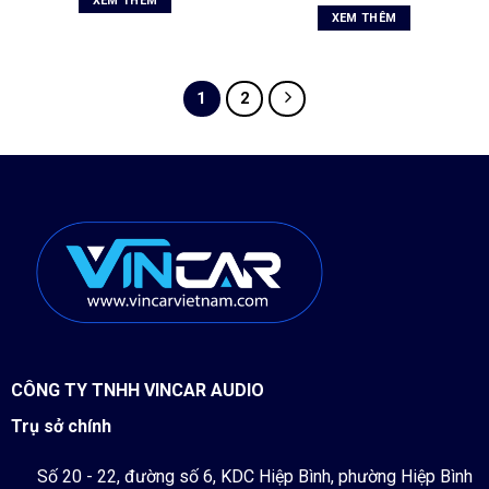
là:
tại
XEM THÊM
là:
tại
12.500.000 ₫.
là:
XEM THÊM
15.500.000 ₫.
là:
10.990.000 ₫.
14.590.00
1
2
CÔNG TY TNHH VINCAR AUDIO
Trụ sở chính
Số 20 - 22, đường số 6, KDC Hiệp Bình, phường Hiệp Bình