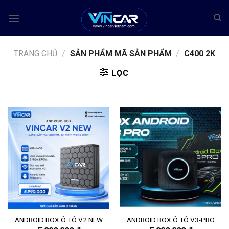
Bỏ
qua
nội
dung
TRANG CHỦ
/
SẢN PHẨM MÃ SẢN PHẨM
/
C400 2K
LỌC
ANDROID BOX Ô TÔ V2 NEW
ANDROID BOX Ô TÔ V3-PRO