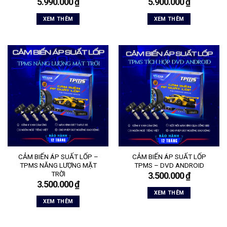
5.990.000
₫
5.900.000
₫
XEM THÊM
XEM THÊM
CẢM BIẾN ÁP SUẤT LỐP –
CẢM BIẾN ÁP SUẤT LỐP
TPMS NĂNG LƯỢNG MẶT
TPMS – DVD ANDROID
TRỜI
3.500.000
₫
3.500.000
₫
XEM THÊM
XEM THÊM