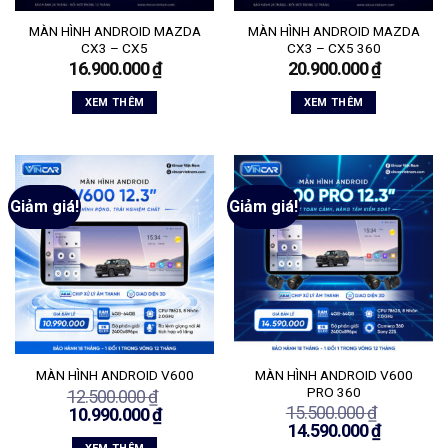
MÀN HÌNH ANDROID MAZDA
MÀN HÌNH ANDROID MAZDA
CX3 – CX5
CX3 – CX5 360
16.900.000
₫
20.900.000
₫
XEM THÊM
XEM THÊM
Giảm giá!
Giảm giá!
MÀN HÌNH ANDROID V600
MÀN HÌNH ANDROID V600
PRO 360
12.500.000
₫
15.500.000
₫
Giá
Giá
10.990.000
₫
Giá
Giá
14.590.000
₫
gốc
hiện
gốc
hiện