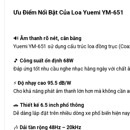
Ưu Điểm Nổi Bật Của Loa Yuemi YM-651
🔊
Âm thanh rõ nét, cân bằng
Yuemi YM-651 sử dụng cấu trúc loa đồng trục (Coaxial
🎵
Công suất ổn định 68W
Đáp ứng tốt nhu cầu nghe nhạc hằng ngày với chất â
⚡
Độ nhạy cao 95.5 dB/W
Cho khả năng phát âm thanh lớn hơn mà không cần amp
🚗
Thiết kế 6.5 inch phổ thông
Dễ dàng lắp đặt trên nhiều dòng xe phổ biến hiện n
🎶
Dải tần rộng 48Hz – 20kHz