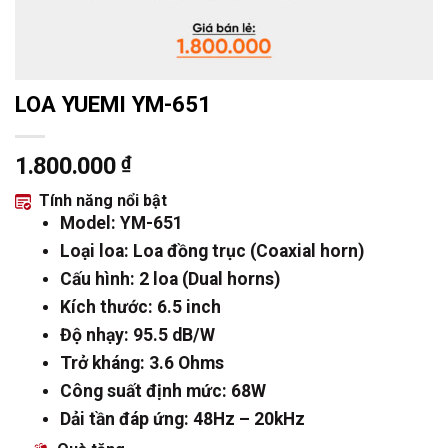
LOA YUEMI YM-651
1.800.000
₫
Tính năng nổi bật
Model: YM-651
Loại loa: Loa đồng trục (Coaxial horn)
Cấu hình: 2 loa (Dual horns)
Kích thước: 6.5 inch
Độ nhạy: 95.5 dB/W
Trở kháng: 3.6 Ohms
Công suất định mức: 68W
Dải tần đáp ứng: 48Hz – 20kHz