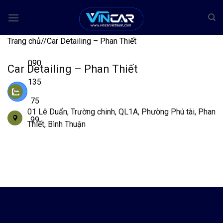
Bỏ
qua
nội
Trang chủ
/
/
Car Detailing – Phan Thiết
dung
090
Car Detailing – Phan Thiết
135
75
01 Lê Duẩn, Trường chinh, QL1A, Phường Phú tài, Phan
99
Thiết, Bình Thuận