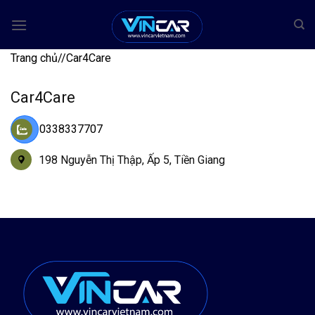
Bỏ
qua
nội
Trang chủ
/
/
Car4Care
dung
Car4Care
0338337707
198 Nguyễn Thị Thập, Ấp 5, Tiền Giang