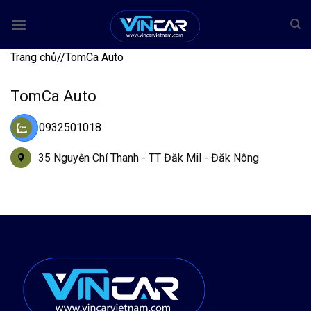
Bỏ
qua
nội
Trang chủ
/
/
TomCa Auto
dung
TomCa Auto
0932501018
35 Nguyễn Chí Thanh - TT Đăk Mil - Đăk Nông